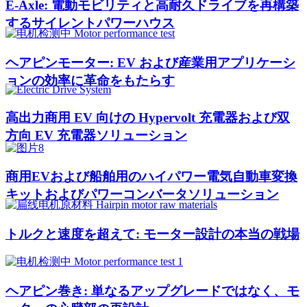
E-Axle: 電動モビリティと高耐久ドライブを再構築
するサイレントパワーハウス
ヘアピンモーター: EV および産業用アプリケーシ
ョンの効率に革命をもたらす
高出力商用 EV 向けの Hypervolt 充電器および双
方向 EV 充電器ソリューション
商用EVおよび船舶用のハイパワー電気自動車変換
キットおよびパワーコンバータソリューション
トルクと速度を超えて: モーター設計の本当の戦場
ヘアピン巻き: 単なるアップグレードではなく、モ