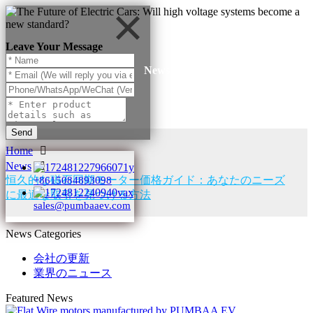
Leave Your Message
News
Send
Home
News
恒久的な磁石同期モーター価格ガイド：あなたのニーズ
+8615084893098
に最適な取引を見つける方法
sales@pumbaaev.com
News Categories
会社の更新
業界のニュース
Featured News