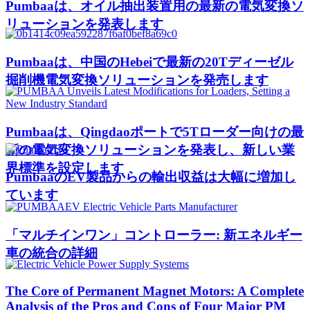
Pumbaaは、オイル抽出装置用の最新の電気変換ソ
リューションを発表します
Pumbaaは、中国のHebeiで最新の20Tディーゼル
掘削機電気変換ソリューションを発売します
Pumbaaは、Qingdaoポートで5Tローダー向けの最
新の電気変換ソリューションを発表し、新しい業
界標準を設定します
PumbaaのEV製品からの輸出収益は大幅に増加し
ています
「マルチインワン」コントローラー: 新エネルギー
車の統合の詳細
The Core of Permanent Magnet Motors: A Complete
Analysis of the Pros and Cons of Four Major PM