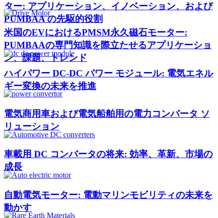
ター: アプリケーション、イノベーション、および
PUMBAA の先駆的役割
米国のEVにおけるPMSM永久磁石モーター:
PUMBAAの専門知識を際立たせるアプリケーショ
ン、課題、トレンド
ハイパワー DC-DC パワー モジュール: 電気エネル
ギー変換の未来を推進
電気商用車および電気船舶用の電力コンバータ ソ
リューション
車載用 DC コンバータの将来: 効率、革新、市場の
成長
自動電気モーター: 電動マリンモビリティの未来を
動かす