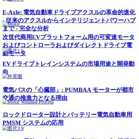
E-Axle: 電気自動車ドライブアクスルの革命的進化
- 従来のアクスルからインテリジェントパワーハブ
まで - 完全な分析
次世代商用EVプラットフォーム用の可変速モータ
およびコントローラおよびダイレクトドライブ電
動モータ
EVドライブトレインシステムの市場用途と開発動
向
電気バスの「心臓部」: PUMBAA モーターが都市
交通の推進力となる理由
ロックドローター設計とバッテリー電気自動車用
PMSM システムの応用