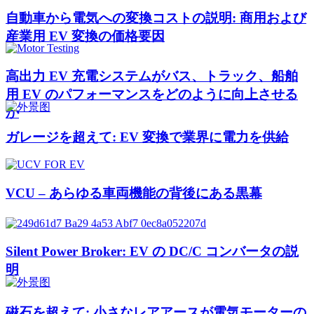
自動車から電気への変換コストの説明: 商用および
産業用 EV 変換の価格要因
高出力 EV 充電システムがバス、トラック、船舶
用 EV のパフォーマンスをどのように向上させる
か
ガレージを超えて: EV 変換で業界に電力を供給
VCU – あらゆる車両機能の背後にある黒幕
Silent Power Broker: EV の DC/C コンバータの説
明
磁石を超えて: 小さなレアアースが電気モーターの