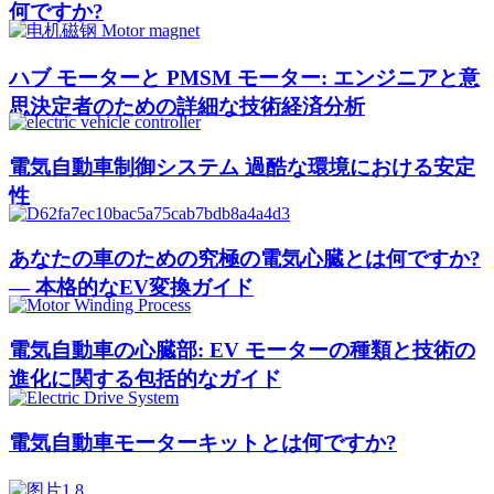
何ですか?
ハブ モーターと PMSM モーター: エンジニアと意
思決定者のための詳細な技術経済分析
電気自動車制御システム 過酷な環境における安定
性
あなたの車のための究極の電気心臓とは何ですか?
— 本格的なEV変換ガイド
電気自動車の心臓部: EV モーターの種類と技術の
進化に関する包括的なガイド
電気自動車モーターキットとは何ですか?