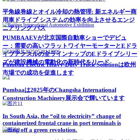
平角線巻線とオイル冷却の熱管理: 新エネルギー商
用車ドライブ システムの効率を向上させるエンジ
ニアリング パス
PUMBAAEVが北京国際自動車ショーでデビュ
ー：需要の高いフラットワイヤーモーターとEドラ
イブアクスルの全ラインナップのEドライブシリー
ズが建設機械の電動化の新時代をリード
Pumbaa Electric Heavy-Duty Truck Solutionは欧州
市場での成功を促進します
Pumbaaは2025年のChangsha International
Construction Machinery展示会で輝いています
In South Asia, the “oil to electricity” change of
containerized frontal crane in port terminals is
setting off a green revolution.