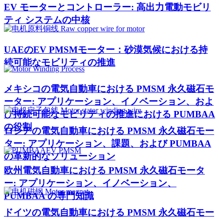
EV モーターとコントローラー: 高出力電動モビリ
ティ システムの中核
UAEのEV PMSMモーター：砂漠気候における持
続可能なモビリティの推進
メキシコの電気自動車における PMSM 永久磁石モ
ーター: アプリケーション、イノベーション、およ
び持続可能なモビリティの推進における PUMBAA
の役割
ロシアの電気自動車における PMSM 永久磁石モー
ター: アプリケーション、課題、および PUMBAA
の革新的なソリューション
欧州電気自動車における PMSM 永久磁石モータ
ー: アプリケーション、イノベーション、
PUMBAA の専門知識
ドイツの電気自動車における PMSM 永久磁石モー