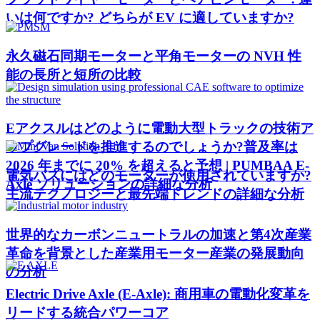
いは何ですか? どちらが EV に適していますか?
永久磁石同期モーターと平角モーターの NVH 性
能の長所と短所の比較
Eアクスルはどのように電動大型トラックの技術ア
ップグレードを推進するのでしょうか?普及率は
2026 年までに 20% を超えると予想 | PUMBAA E-
電気バスにはどのモーターが使用されていますか?
Axle ソリューションの詳細な分析
主流テクノロジーと最先端トレンドの詳細な分析
世界的なカーボンニュートラルの加速と第4次産業
革命を背景とした産業用モーター産業の発展動向
の分析
Electric Drive Axle (E-Axle): 商用車の電動化変革を
リードする統合パワーコア