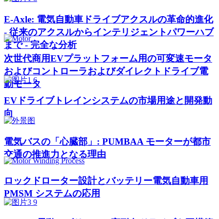
E-Axle: 電気自動車ドライブアクスルの革命的進化
- 従来のアクスルからインテリジェントパワーハブ
まで - 完全な分析
次世代商用EVプラットフォーム用の可変速モータ
およびコントローラおよびダイレクトドライブ電
動モータ
EVドライブトレインシステムの市場用途と開発動
向
電気バスの「心臓部」: PUMBAA モーターが都市
交通の推進力となる理由
ロックドローター設計とバッテリー電気自動車用
PMSM システムの応用