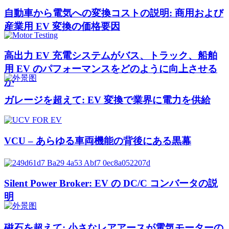
自動車から電気への変換コストの説明: 商用および
産業用 EV 変換の価格要因
高出力 EV 充電システムがバス、トラック、船舶
用 EV のパフォーマンスをどのように向上させる
か
ガレージを超えて: EV 変換で業界に電力を供給
VCU – あらゆる車両機能の背後にある黒幕
Silent Power Broker: EV の DC/C コンバータの説
明
磁石を超えて: 小さなレアアースが電気モーターの