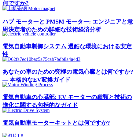
何ですか?
ハブ モーターと PMSM モーター: エンジニアと意
思決定者のための詳細な技術経済分析
電気自動車制御システム 過酷な環境における安定
性
あなたの車のための究極の電気心臓とは何ですか?
— 本格的なEV変換ガイド
電気自動車の心臓部: EV モーターの種類と技術の
進化に関する包括的なガイド
電気自動車モーターキットとは何ですか?