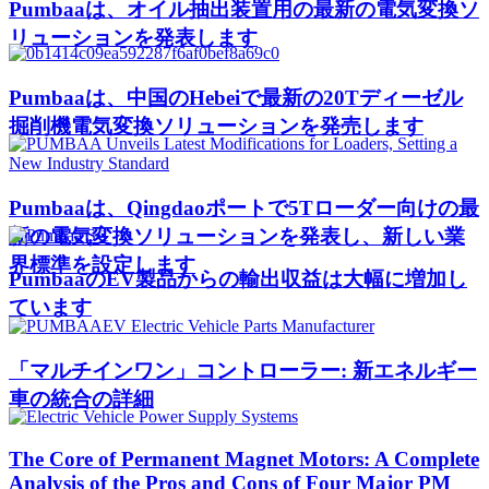
Pumbaaは、オイル抽出装置用の最新の電気変換ソ
リューションを発表します
Pumbaaは、中国のHebeiで最新の20Tディーゼル
掘削機電気変換ソリューションを発売します
Pumbaaは、Qingdaoポートで5Tローダー向けの最
新の電気変換ソリューションを発表し、新しい業
界標準を設定します
PumbaaのEV製品からの輸出収益は大幅に増加し
ています
「マルチインワン」コントローラー: 新エネルギー
車の統合の詳細
The Core of Permanent Magnet Motors: A Complete
Analysis of the Pros and Cons of Four Major PM