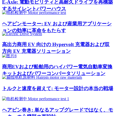
E-Axle: 電動モビリティと高耐久ドライブを再構築
するサイレントパワーハウス
ヘアピンモーター: EV および産業用アプリケーシ
ョンの効率に革命をもたらす
高出力商用 EV 向けの Hypervolt 充電器および双
方向 EV 充電器ソリューション
商用EVおよび船舶用のハイパワー電気自動車変換
キットおよびパワーコンバータソリューション
トルクと速度を超えて: モーター設計の本当の戦場
ヘアピン巻き: 単なるアップグレードではなく、モ