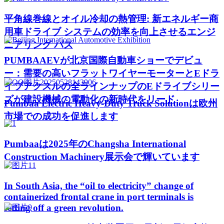
平角線巻線とオイル冷却の熱管理: 新エネルギー商
用車ドライブ システムの効率を向上させるエンジ
ニアリング パス
PUMBAAEVが北京国際自動車ショーでデビュ
ー：需要の高いフラットワイヤーモーターとEドラ
イブアクスルの全ラインナップのEドライブシリー
ズが建設機械の電動化の新時代をリード
Pumbaa Electric Heavy-Duty Truck Solutionは欧州
市場での成功を促進します
Pumbaaは2025年のChangsha International
Construction Machinery展示会で輝いています
In South Asia, the “oil to electricity” change of
containerized frontal crane in port terminals is
setting off a green revolution.