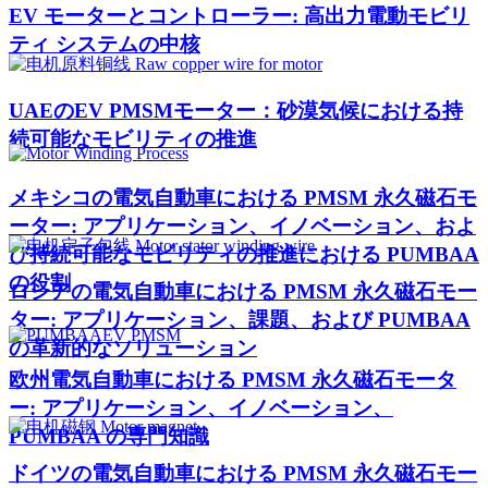
EV モーターとコントローラー: 高出力電動モビリ
ティ システムの中核
UAEのEV PMSMモーター：砂漠気候における持
続可能なモビリティの推進
メキシコの電気自動車における PMSM 永久磁石モ
ーター: アプリケーション、イノベーション、およ
び持続可能なモビリティの推進における PUMBAA
の役割
ロシアの電気自動車における PMSM 永久磁石モー
ター: アプリケーション、課題、および PUMBAA
の革新的なソリューション
欧州電気自動車における PMSM 永久磁石モータ
ー: アプリケーション、イノベーション、
PUMBAA の専門知識
ドイツの電気自動車における PMSM 永久磁石モー