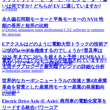
いは何ですか? どちらが EV に適していますか?
永久磁石同期モーターと平角モーターの NVH 性
能の長所と短所の比較
Eアクスルはどのように電動大型トラックの技術ア
ップグレードを推進するのでしょうか?普及率は
2026 年までに 20% を超えると予想 | PUMBAA E-
電気バスにはどのモーターが使用されていますか?
Axle ソリューションの詳細な分析
主流テクノロジーと最先端トレンドの詳細な分析
世界的なカーボンニュートラルの加速と第4次産業
革命を背景とした産業用モーター産業の発展動向
の分析
Electric Drive Axle (E-Axle): 商用車の電動化変革を
リードする統合パワーコア