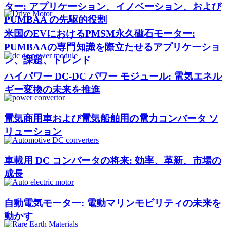
ター: アプリケーション、イノベーション、および
PUMBAA の先駆的役割
米国のEVにおけるPMSM永久磁石モーター:
PUMBAAの専門知識を際立たせるアプリケーショ
ン、課題、トレンド
ハイパワー DC-DC パワー モジュール: 電気エネル
ギー変換の未来を推進
電気商用車および電気船舶用の電力コンバータ ソ
リューション
車載用 DC コンバータの将来: 効率、革新、市場の
成長
自動電気モーター: 電動マリンモビリティの未来を
動かす