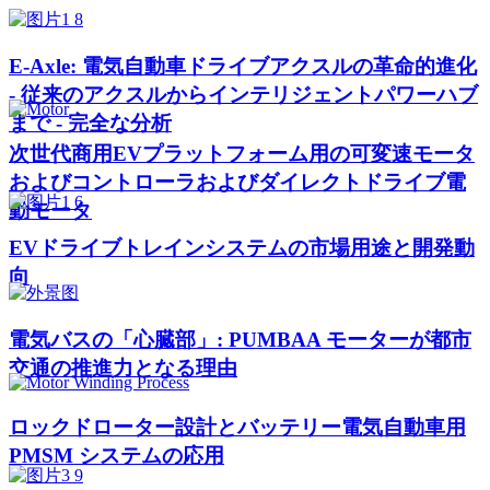
E-Axle: 電気自動車ドライブアクスルの革命的進化
- 従来のアクスルからインテリジェントパワーハブ
まで - 完全な分析
次世代商用EVプラットフォーム用の可変速モータ
およびコントローラおよびダイレクトドライブ電
動モータ
EVドライブトレインシステムの市場用途と開発動
向
電気バスの「心臓部」: PUMBAA モーターが都市
交通の推進力となる理由
ロックドローター設計とバッテリー電気自動車用
PMSM システムの応用