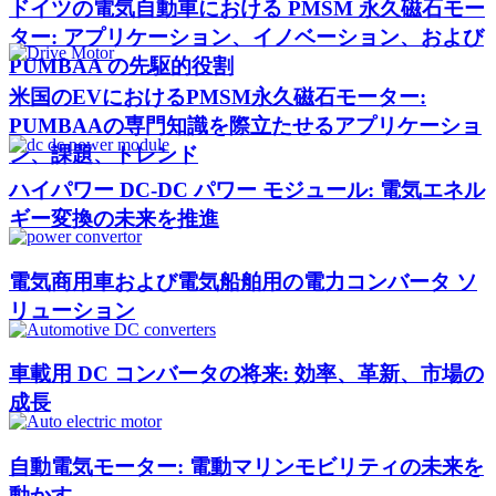
ドイツの電気自動車における PMSM 永久磁石モー
ター: アプリケーション、イノベーション、および
PUMBAA の先駆的役割
米国のEVにおけるPMSM永久磁石モーター:
PUMBAAの専門知識を際立たせるアプリケーショ
ン、課題、トレンド
ハイパワー DC-DC パワー モジュール: 電気エネル
ギー変換の未来を推進
電気商用車および電気船舶用の電力コンバータ ソ
リューション
車載用 DC コンバータの将来: 効率、革新、市場の
成長
自動電気モーター: 電動マリンモビリティの未来を
動かす