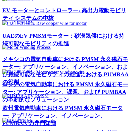
EV モーターとコントローラー: 高出力電動モビリ
ティ システムの中核
UAEのEV PMSMモーター：砂漠気候における持
続可能なモビリティの推進
メキシコの電気自動車における PMSM 永久磁石モ
ーター: アプリケーション、イノベーション、およ
び持続可能なモビリティの推進における PUMBAA
の役割
ロシアの電気自動車における PMSM 永久磁石モー
ター: アプリケーション、課題、および PUMBAA
の革新的なソリューション
欧州電気自動車における PMSM 永久磁石モータ
ー: アプリケーション、イノベーション、
PUMBAA の専門知識