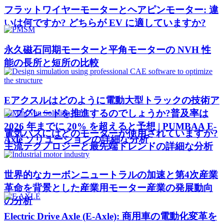
フラットワイヤーモーターとヘアピンモーター: 違
いは何ですか? どちらが EV に適していますか?
永久磁石同期モーターと平角モーターの NVH 性
能の長所と短所の比較
Eアクスルはどのように電動大型トラックの技術ア
ップグレードを推進するのでしょうか?普及率は
2026 年までに 20% を超えると予想 | PUMBAA E-
電気バスにはどのモーターが使用されていますか?
Axle ソリューションの詳細な分析
主流テクノロジーと最先端トレンドの詳細な分析
世界的なカーボンニュートラルの加速と第4次産業
革命を背景とした産業用モーター産業の発展動向
の分析
Electric Drive Axle (E-Axle): 商用車の電動化変革を