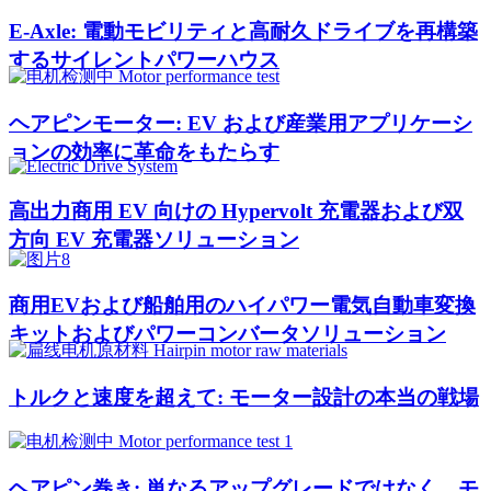
E-Axle: 電動モビリティと高耐久ドライブを再構築
するサイレントパワーハウス
ヘアピンモーター: EV および産業用アプリケーシ
ョンの効率に革命をもたらす
高出力商用 EV 向けの Hypervolt 充電器および双
方向 EV 充電器ソリューション
商用EVおよび船舶用のハイパワー電気自動車変換
キットおよびパワーコンバータソリューション
トルクと速度を超えて: モーター設計の本当の戦場
ヘアピン巻き: 単なるアップグレードではなく、モ