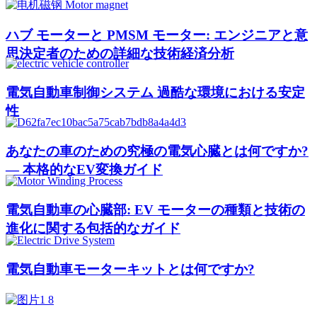
ハブ モーターと PMSM モーター: エンジニアと意
思決定者のための詳細な技術経済分析
電気自動車制御システム 過酷な環境における安定
性
あなたの車のための究極の電気心臓とは何ですか?
— 本格的なEV変換ガイド
電気自動車の心臓部: EV モーターの種類と技術の
進化に関する包括的なガイド
電気自動車モーターキットとは何ですか?