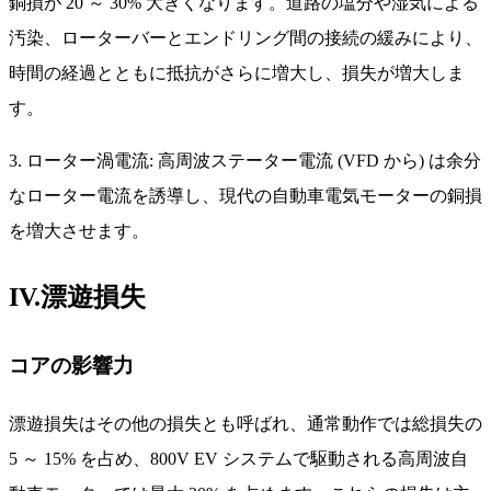
銅損が 20 ～ 30% 大きくなります。道路の塩分や湿気による
汚染、ローターバーとエンドリング間の接続の緩みにより、
時間の経過とともに抵抗がさらに増大し、損失が増大しま
す。
3. ローター渦電流: 高周波ステーター電流 (VFD から) は余分
なローター電流を誘導し、現代の自動車電気モーターの銅損
を増大させます。
IV.漂遊損失
コアの影響力
漂遊損失はその他の損失とも呼ばれ、通常動作では総損失の
5 ～ 15% を占め、800V EV システムで駆動される高周波自