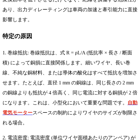
あり、出力ディレーティングは車両の加速と牽引能力に直接
影響します。
特定の原因
1. 巻線抵抗: 巻線抵抗は、式 R = ρL/A (抵抗率 × 長さ / 断面
積) によって銅損に直接関係します。細いワイヤ、長い巻
線、不純な銅材料、または導体の酸化はすべて抵抗を増加さ
せます。たとえば、直径 1 mm の銅線は、同じ長さの 2 mm
の銅線よりも抵抗が 4 倍高く、同じ電流に対する銅損が 2 倍
になります。これは、小型化において重要な問題です。
自動
電気モーター
スペースの制約によりワイヤのサイズが制限さ
れる場合。
2. 電流密度: 電流密度 (単位ワイヤ面積あたりのアンペア) が