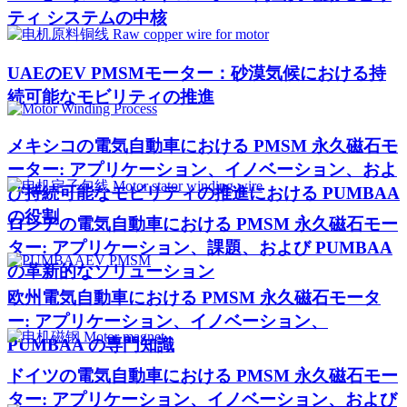
ティ システムの中核
UAEのEV PMSMモーター：砂漠気候における持
続可能なモビリティの推進
メキシコの電気自動車における PMSM 永久磁石モ
ーター: アプリケーション、イノベーション、およ
び持続可能なモビリティの推進における PUMBAA
の役割
ロシアの電気自動車における PMSM 永久磁石モー
ター: アプリケーション、課題、および PUMBAA
の革新的なソリューション
欧州電気自動車における PMSM 永久磁石モータ
ー: アプリケーション、イノベーション、
PUMBAA の専門知識
ドイツの電気自動車における PMSM 永久磁石モー
ター: アプリケーション、イノベーション、および