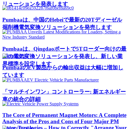
リューションを発表します
Pumbaaは、中国のHebeiで最新の20Tディーゼル
掘削機電気変換ソリューションを発売します
Pumbaaは、Qingdaoポートで5Tローダー向けの最
新の電気変換ソリューションを発表し、新しい業
界標準を設定します
PumbaaのEV製品からの輸出収益は大幅に増加し
ています
「マルチインワン」コントローラー: 新エネルギー
車の統合の詳細
The Core of Permanent Magnet Motors: A Complete
Analysis of the Pros and Cons of Four Major PM
Rotor Topologies – How to Correctly "Arrange Your