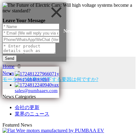
Leave Your Message
News
Send
Home
News
モーターの効率が低下する要因は何ですか?
+8615084893098
sales@pumbaaev.com
News Categories
会社の更新
業界のニュース
Featured News