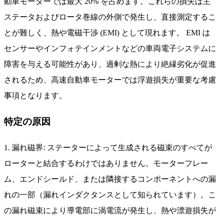
動車モーターでは最大 20% を占めます。これらの損失は主
ステータおよびロータ巻線の外側で発生し、直接測定するこ
とが難しく、熱や電磁干渉 (EMI) として現れます。 EMI は
センサーやインフォテインメントなどの車両電子システムに
障害を与える可能性があり、過剰な熱により絶縁劣化が促進
されるため、高速自動車モーターでは浮遊損失が重要な考慮
事項となります。
特定の原因
1. 漏れ磁界: ステーターによって生成される磁束のすべてが
ローターと結合するわけではありません。モーターフレー
ム、エンドシールド、または隣接するコンポーネントへの漏
れの一部（漏れインダクタンスとして知られています）。こ
の漏れ磁束により導電部に渦電流が発生し、熱や漂遊損失が