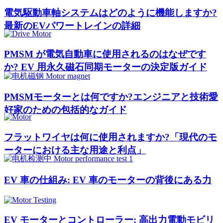
電気駆動車軸システムはどのように機能しますか?
最新のEVパワートレインの詳細
PMSM が電気自動車に使用されるのはなぜです
か? EV 用永久磁石同期モーターの決定版ガイド
PMSMモーターとは何ですか?エンジニアと技術愛
好家のための包括的なガイド
フラットワイヤは何に使用されますか?「現代のモ
ーターにおける主な用途と利点」
EV 車の仕組み: EV 車のモーターの背後にある力
EV モーターとコントローラー: 高出力電動モビリ