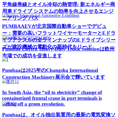
平角線巻線とオイル冷却の熱管理: 新エネルギー商
用車ドライブ システムの効率を向上させるエンジ
ニアリング パス
PUMBAAEVが北京国際自動車ショーでデビュ
ー：需要の高いフラットワイヤーモーターとEドラ
イブアクスルの全ラインナップのEドライブシリー
ズが建設機械の電動化の新時代をリード
Pumbaa Electric Heavy-Duty Truck Solutionは欧州
市場での成功を促進します
Pumbaaは2025年のChangsha International
Construction Machinery展示会で輝いています
In South Asia, the “oil to electricity” change of
containerized frontal crane in port terminals is
setting off a green revolution.
Pumbaaは、オイル抽出装置用の最新の電気変換ソ