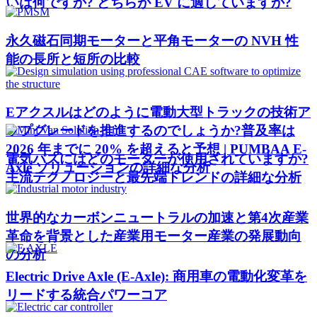
いは何ですか? どちらが EV に適していますか?
永久磁石同期モーターと平角モーターの NVH 性
能の長所と短所の比較
Eアクスルはどのように電動大型トラックの技術ア
ップグレードを推進するのでしょうか?普及率は
2026 年までに 20% を超えると予想 | PUMBAA E-
電気バスにはどのモーターが使用されていますか?
Axle ソリューションの詳細な分析
主流テクノロジーと最先端トレンドの詳細な分析
世界的なカーボンニュートラルの加速と第4次産業
革命を背景とした産業用モーター産業の発展動向
の分析
Electric Drive Axle (E-Axle): 商用車の電動化変革を
リードする統合パワーコア