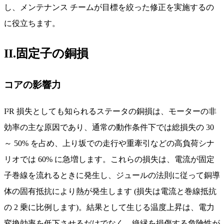
し、メンテナンス チームが目標を絞った修正を実施するの
に役立ちます。
II.固定子の銅損
コアの影響力
I²R 損失としても知られるステータの銅損は、モーターの非
効率の主な原因であり、通常の動作条件下では総損失の 30
～ 50% を占め、上り坂での走行や重牽引などの高負荷シナ
リオでは 60% に急増します。これらの損失は、電流が固定
子巻線を流れるときに発生し、ジュールの法則に従って銅導
体の固有抵抗により熱が発生します (損失は電流と巻線抵抗
の 2 乗に比例します)。結果として生じる温度上昇は、電力
変換効率を低下させるだけでなく、絶縁を損傷する危険性が