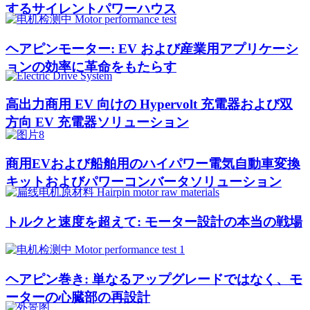
するサイレントパワーハウス
ヘアピンモーター: EV および産業用アプリケーシ
ョンの効率に革命をもたらす
高出力商用 EV 向けの Hypervolt 充電器および双
方向 EV 充電器ソリューション
商用EVおよび船舶用のハイパワー電気自動車変換
キットおよびパワーコンバータソリューション
トルクと速度を超えて: モーター設計の本当の戦場
ヘアピン巻き: 単なるアップグレードではなく、モ
ーターの心臓部の再設計