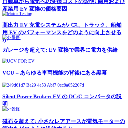
自動車から電気への変換コストの説明: 商用および
産業用 EV 変換の価格要因
高出力 EV 充電システムがバス、トラック、船舶
用 EV のパフォーマンスをどのように向上させる
か
ガレージを超えて: EV 変換で業界に電力を供給
VCU – あらゆる車両機能の背後にある黒幕
Silent Power Broker: EV の DC/C コンバータの説
明
磁石を超えて: 小さなレアアースが電気モーターの