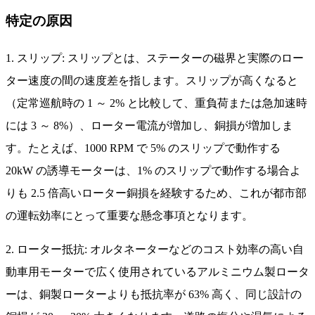
特定の原因
1. スリップ: スリップとは、ステーターの磁界と実際のロー
ター速度の間の速度差を指します。スリップが高くなると
（定常巡航時の 1 ～ 2% と比較して、重負荷または急加速時
には 3 ～ 8%）、ローター電流が増加し、銅損が増加しま
す。たとえば、1000 RPM で 5% のスリップで動作する
20kW の誘導モーターは、1% のスリップで動作する場合よ
りも 2.5 倍高いローター銅損を経験するため、これが都市部
の運転効率にとって重要な懸念事項となります。
2. ローター抵抗: オルタネーターなどのコスト効率の高い自
動車用モーターで広く使用されているアルミニウム製ロータ
ーは、銅製ローターよりも抵抗率が 63% 高く、同じ設計の