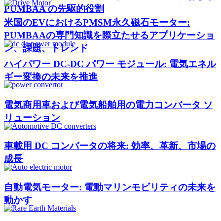
PUMBAA の先駆的役割
米国のEVにおけるPMSM永久磁石モーター:
PUMBAAの専門知識を際立たせるアプリケーショ
ン、課題、トレンド
ハイパワー DC-DC パワー モジュール: 電気エネル
ギー変換の未来を推進
電気商用車および電気船舶用の電力コンバータ ソ
リューション
車載用 DC コンバータの将来: 効率、革新、市場の
成長
自動電気モーター: 電動マリンモビリティの未来を
動かす