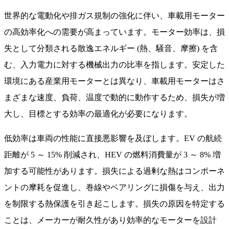
世界的な電動化や排ガス規制の強化に伴い、車載用モーター
の高効率化への需要が高まっています。モーター効率は、損
失として分類される散逸エネルギー (熱、騒音、摩擦) を含
む、入力電力に対する機械出力の比率を指します。安定した
環境にある産業用モーターとは異なり、車載用モーターはさ
まざまな速度、負荷、温度で動的に動作するため、損失が増
大し、目標とする効率の最適化が必要になります。
低効率は車両の性能に直接悪影響を及ぼします。EV の航続
距離が 5 ～ 15% 削減され、HEV の燃料消費量が 3 ～ 8% 増
加する可能性があります。損失による過剰な熱はコンポーネ
ントの摩耗を促進し、巻線やベアリングに損傷を与え、出力
を制限する熱保護を引き起こします。損失の原因を特定する
ことは、メーカーが耐久性があり効率的なモーターを設計