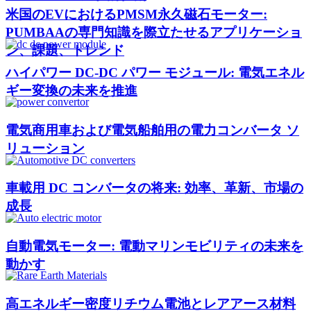
米国のEVにおけるPMSM永久磁石モーター:
PUMBAAの専門知識を際立たせるアプリケーショ
ン、課題、トレンド
ハイパワー DC-DC パワー モジュール: 電気エネル
ギー変換の未来を推進
電気商用車および電気船舶用の電力コンバータ ソ
リューション
車載用 DC コンバータの将来: 効率、革新、市場の
成長
自動電気モーター: 電動マリンモビリティの未来を
動かす
高エネルギー密度リチウム電池とレアアース材料