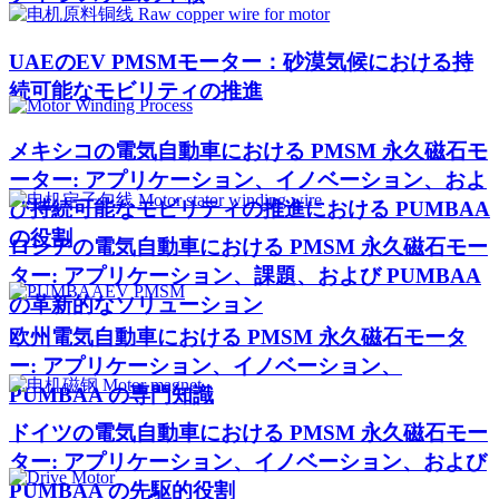
UAEのEV PMSMモーター：砂漠気候における持
続可能なモビリティの推進
メキシコの電気自動車における PMSM 永久磁石モ
ーター: アプリケーション、イノベーション、およ
び持続可能なモビリティの推進における PUMBAA
の役割
ロシアの電気自動車における PMSM 永久磁石モー
ター: アプリケーション、課題、および PUMBAA
の革新的なソリューション
欧州電気自動車における PMSM 永久磁石モータ
ー: アプリケーション、イノベーション、
PUMBAA の専門知識
ドイツの電気自動車における PMSM 永久磁石モー
ター: アプリケーション、イノベーション、および
PUMBAA の先駆的役割