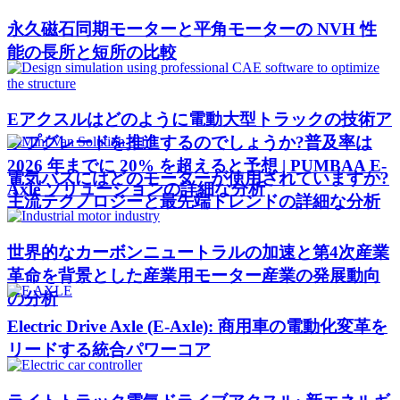
永久磁石同期モーターと平角モーターの NVH 性
能の長所と短所の比較
Eアクスルはどのように電動大型トラックの技術ア
ップグレードを推進するのでしょうか?普及率は
2026 年までに 20% を超えると予想 | PUMBAA E-
電気バスにはどのモーターが使用されていますか?
Axle ソリューションの詳細な分析
主流テクノロジーと最先端トレンドの詳細な分析
世界的なカーボンニュートラルの加速と第4次産業
革命を背景とした産業用モーター産業の発展動向
の分析
Electric Drive Axle (E-Axle): 商用車の電動化変革を
リードする統合パワーコア