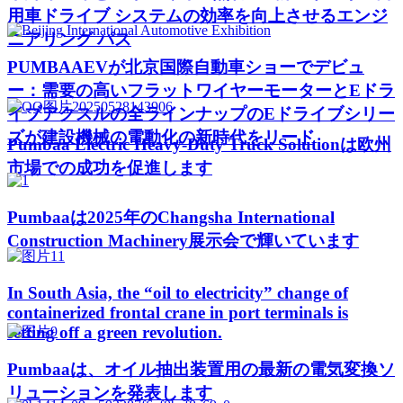
用車ドライブ システムの効率を向上させるエンジ
ニアリング パス
PUMBAAEVが北京国際自動車ショーでデビュ
ー：需要の高いフラットワイヤーモーターとEドラ
イブアクスルの全ラインナップのEドライブシリー
ズが建設機械の電動化の新時代をリード
Pumbaa Electric Heavy-Duty Truck Solutionは欧州
市場での成功を促進します
Pumbaaは2025年のChangsha International
Construction Machinery展示会で輝いています
In South Asia, the “oil to electricity” change of
containerized frontal crane in port terminals is
setting off a green revolution.
Pumbaaは、オイル抽出装置用の最新の電気変換ソ
リューションを発表します