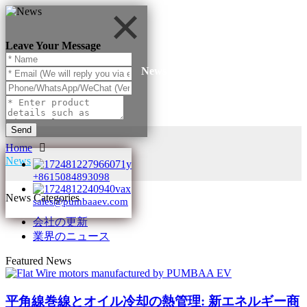
Leave Your Message
News
Send
Home
News
+8615084893098
News Categories
sales@pumbaaev.com
会社の更新
業界のニュース
Featured News
平角線巻線とオイル冷却の熱管理: 新エネルギー商