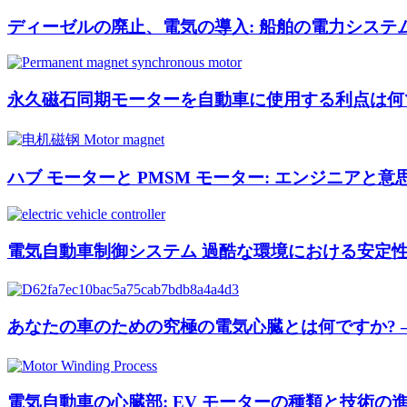
ディーゼルの廃止、電気の導入: 船舶の電力シス
永久磁石同期モーターを自動車に使用する利点は何
ハブ モーターと PMSM モーター: エンジニア
電気自動車制御システム 過酷な環境における安定
あなたの車のための究極の電気心臓とは何ですか? 
電気自動車の心臓部: EV モーターの種類と技術