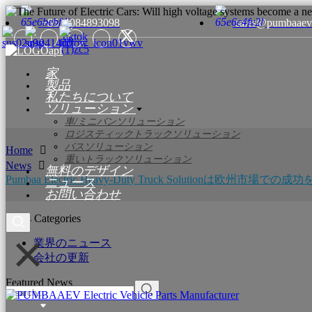
+8615084893098
sales@pumbaaev
家
製品
私たちについて
ソリューション
車/ミニバンソリューション
ロジスティックトラックソリューション
バスソリューション
Home
重いトラックソリューション
News
無料のデザイン
Pumbaa Electric Heavy-Duty Truck Solutionは欧州市場で
ニュース
お問い合わせ
News Categories
業界のニュース
会社の更新
Featured News