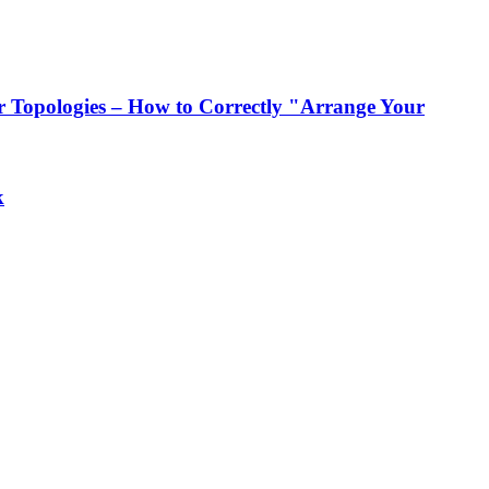
 Topologies – How to Correctly "Arrange Your
k