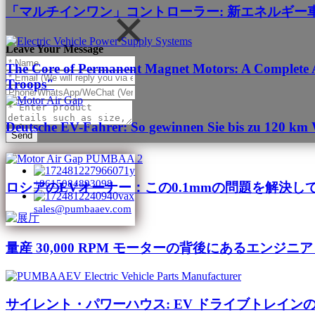
「マルチインワン」コントローラー: 新エネルギー
Leave Your Message
The Core of Permanent Magnet Motors: A Complete A
Troops"
Deutsche EV-Fahrer: So gewinnen Sie bis zu 120 km 
Send
+8615084893098
ロシアのEVオーナー：この0.1mmの問題を解決し
sales@pumbaaev.com
量産 30,000 RPM モーターの背後にあるエンジニア
サイレント・パワーハウス: EV ドライブトレイン