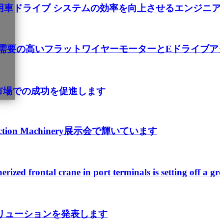
用車ドライブ システムの効率を向上させるエンジニア
：需要の高いフラットワイヤーモーターとEドライブ
tionは欧州市場での成功を促進します
struction Machinery展示会で輝いています
nerized frontal crane in port terminals is setting off a g
ソリューションを発表します