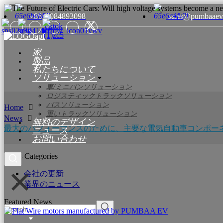
+8615084893098
sales@pumbaaev
家
製品
私たちについて
ソリューション
車/ミニバンソリューション
ロジスティックトラックソリューション
バスソリューション
Home
重いトラックソリューション
News
無料のデザイン
最大のパフォーマンスのために、主要な電気自動車コンポー
ニュース
お問い合わせ
News Categories
会社の更新
業界のニュース
Featured News