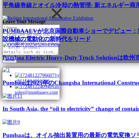
平角線巻線とオイル冷却の熱管理: 新エネルギー商
Leave Your Message
PUMBAAEVが北京国際自動車ショーでデビュー
設機械の電動化の新時代をリード
Pumbaa Electric Heavy-Duty Truck Solu
Send
+8615084893098
Pumbaaは2025年のChangsha International Con
sales@pumbaaev.com
In South Asia, the “oil to electricity” change of contai
Pumbaaは、オイル抽出装置用の最新の電気変換