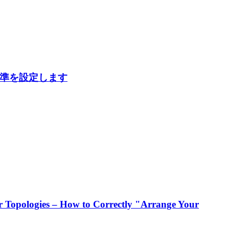
標準を設定します
 Topologies – How to Correctly "Arrange Your