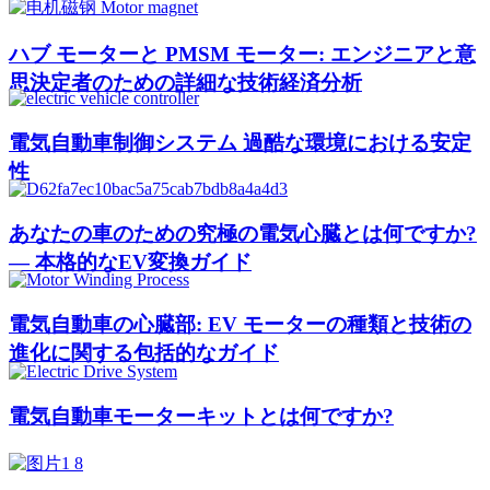
ハブ モーターと PMSM モーター: エンジニアと意
思決定者のための詳細な技術経済分析
電気自動車制御システム 過酷な環境における安定
性
あなたの車のための究極の電気心臓とは何ですか?
— 本格的なEV変換ガイド
電気自動車の心臓部: EV モーターの種類と技術の
進化に関する包括的なガイド
電気自動車モーターキットとは何ですか?