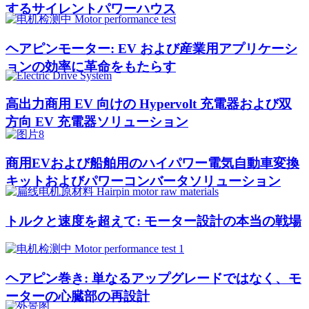
するサイレントパワーハウス
ヘアピンモーター: EV および産業用アプリケーシ
ョンの効率に革命をもたらす
高出力商用 EV 向けの Hypervolt 充電器および双
方向 EV 充電器ソリューション
商用EVおよび船舶用のハイパワー電気自動車変換
キットおよびパワーコンバータソリューション
トルクと速度を超えて: モーター設計の本当の戦場
ヘアピン巻き: 単なるアップグレードではなく、モ
ーターの心臓部の再設計