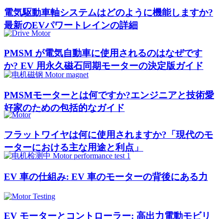
電気駆動車軸システムはどのように機能しますか?
最新のEVパワートレインの詳細
PMSM が電気自動車に使用されるのはなぜです
か? EV 用永久磁石同期モーターの決定版ガイド
PMSMモーターとは何ですか?エンジニアと技術愛
好家のための包括的なガイド
フラットワイヤは何に使用されますか?「現代のモ
ーターにおける主な用途と利点」
EV 車の仕組み: EV 車のモーターの背後にある力
EV モーターとコントローラー: 高出力電動モビリ