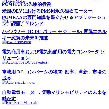
PUMBAA の先駆的役割
米国のEVにおけるPMSM永久磁石モーター:
PUMBAAの専門知識を際立たせるアプリケーショ
ン、課題、トレンド
ハイパワー DC-DC パワー モジュール: 電気エネル
ギー変換の未来を推進
電気商用車および電気船舶用の電力コンバータ ソ
リューション
車載用 DC コンバータの将来: 効率、革新、市場の
成長
自動電気モーター: 電動マリンモビリティの未来を
動かす