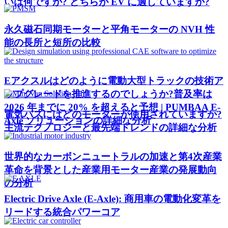
いは何ですか? どちらが EV に適していますか?
永久磁石同期モーターと平角モーターの NVH 性
能の長所と短所の比較
Eアクスルはどのように電動大型トラックの技術ア
ップグレードを推進するのでしょうか?普及率は
2026 年までに 20% を超えると予想 | PUMBAA E-
電気バスにはどのモーターが使用されていますか?
Axle ソリューションの詳細な分析
主流テクノロジーと最先端トレンドの詳細な分析
世界的なカーボンニュートラルの加速と第4次産業
革命を背景とした産業用モーター産業の発展動向
の分析
Electric Drive Axle (E-Axle): 商用車の電動化変革を
リードする統合パワーコア