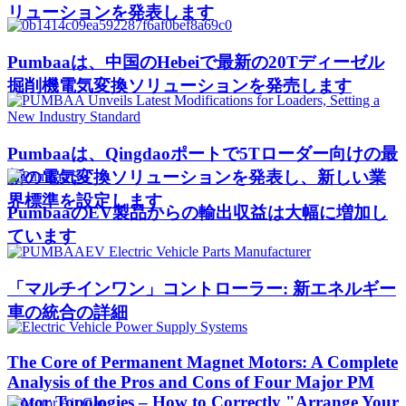
リューションを発表します
Pumbaaは、中国のHebeiで最新の20Tディーゼル
掘削機電気変換ソリューションを発売します
Pumbaaは、Qingdaoポートで5Tローダー向けの最
新の電気変換ソリューションを発表し、新しい業
界標準を設定します
PumbaaのEV製品からの輸出収益は大幅に増加し
ています
「マルチインワン」コントローラー: 新エネルギー
車の統合の詳細
The Core of Permanent Magnet Motors: A Complete
Analysis of the Pros and Cons of Four Major PM
Rotor Topologies – How to Correctly "Arrange Your