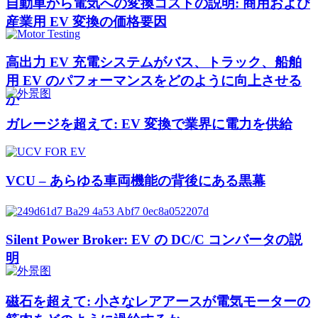
自動車から電気への変換コストの説明: 商用および
産業用 EV 変換の価格要因
高出力 EV 充電システムがバス、トラック、船舶
用 EV のパフォーマンスをどのように向上させる
か
ガレージを超えて: EV 変換で業界に電力を供給
VCU – あらゆる車両機能の背後にある黒幕
Silent Power Broker: EV の DC/C コンバータの説
明
磁石を超えて: 小さなレアアースが電気モーターの