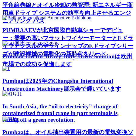
平角線巻線とオイル冷却の熱管理: 新エネルギー商
用車ドライブ システムの効率を向上させるエンジ
ニアリング パス
PUMBAAEVが北京国際自動車ショーでデビュ
ー：需要の高いフラットワイヤーモーターとEドラ
イブアクスルの全ラインナップのEドライブシリー
ズが建設機械の電動化の新時代をリード
Pumbaa Electric Heavy-Duty Truck Solutionは欧州
市場での成功を促進します
Pumbaaは2025年のChangsha International
Construction Machinery展示会で輝いています
In South Asia, the “oil to electricity” change of
containerized frontal crane in port terminals is
setting off a green revolution.
Pumbaaは、オイル抽出装置用の最新の電気変換ソ