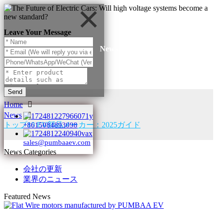
Leave Your Message
News
Send
Home
News
トップ10 EV部品メーカー：2025ガイド
+8615084893098
sales@pumbaaev.com
News Categories
会社の更新
業界のニュース
Featured News