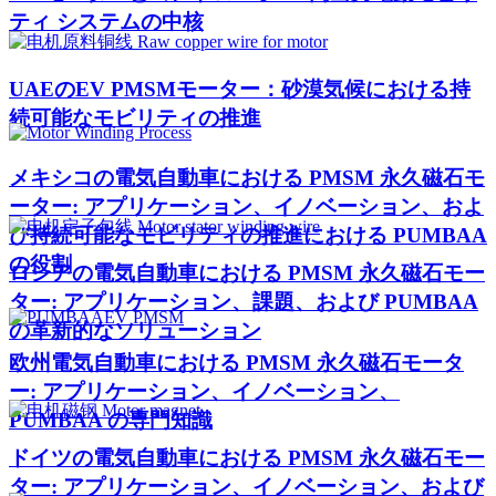
ティ システムの中核
UAEのEV PMSMモーター：砂漠気候における持
続可能なモビリティの推進
メキシコの電気自動車における PMSM 永久磁石モ
ーター: アプリケーション、イノベーション、およ
び持続可能なモビリティの推進における PUMBAA
の役割
ロシアの電気自動車における PMSM 永久磁石モー
ター: アプリケーション、課題、および PUMBAA
の革新的なソリューション
欧州電気自動車における PMSM 永久磁石モータ
ー: アプリケーション、イノベーション、
PUMBAA の専門知識
ドイツの電気自動車における PMSM 永久磁石モー
ター: アプリケーション、イノベーション、および