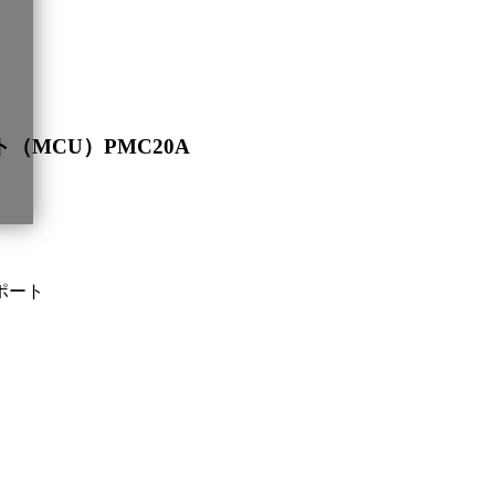
（MCU）PMC20A
ポート