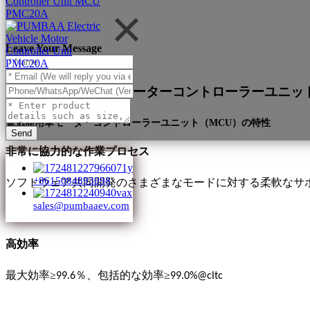
Leave Your Message
Pumbaa電気自動車モーターコントローラーユニット
電気商用車モーターコントローラーユニット（MCU）の特性
Send
非常に協力的な作業プロセス
+8615084893098
ソフトウェア共同開発のさまざまなモードに対する柔軟なサ
sales@pumbaaev.com
高効率
≥
≥
最大効率
99.6％、包括的な効率
99.0%@cltc