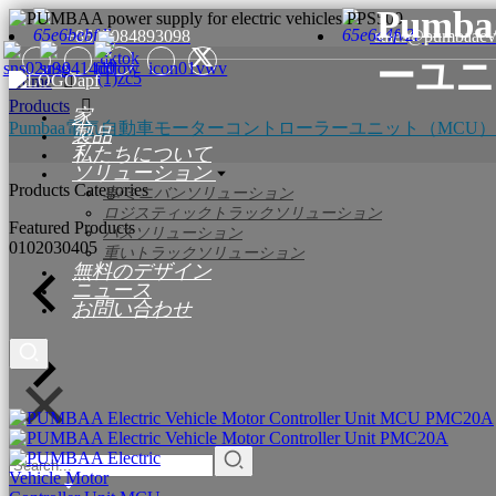
Pum
+8615084893098
sales@pumbaaev
ーユニ
Home
Products
家
Pumbaa電気自動車モーターコントローラーユニット（MCU）P
製品
私たちについて
ソリューション
Products Categories
車/ミニバンソリューション
ロジスティックトラックソリューション
Featured Products
バスソリューション
01
02
03
04
05
重いトラックソリューション
無料のデザイン
ニュース
お問い合わせ