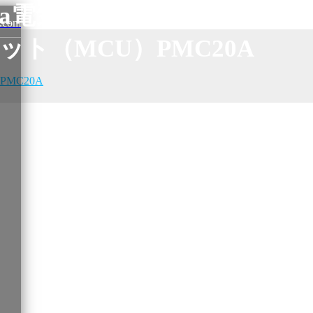
baa電気自動車モーターコン
.com
ット（MCU）PMC20A
MC20A