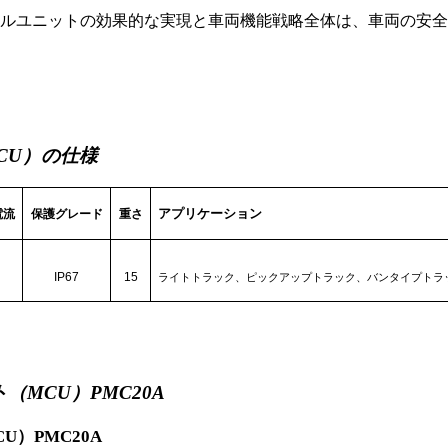
ールユニットの効果的な実現と車両機能戦略全体は、車両の安
CU）の仕様
アプリケーション
電流
保護グレード
重さ
IP67
15
ライトトラック、ピックアップトラック、バンタイプトラ
（MCU）PMC20A
）PMC20A