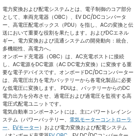
電力変換および配電システムとは、電子制御のコア部分
として、車両充電器（OBC）、EV DC/DCコンバータ
ー、高電圧配電ボックス（PDU）を指し、ACの変換と伝
送において重要な役割を果たします。およびDCエネル
ギー。電力変換および流通システムの開発動向：統合、
多機能性、高電力へ。
オンボード充電器（OBC）は、AC充電ポストに接続
し、AC電源をDC電源（AC DC電力変換）に変換する重
要な電子デバイスです。オンボードDC/DCコンバーター
は、高電圧出力を電力バッテリーから各電化製品に必要
な低電圧に変換します。 PDUは、バッテリーからのDC
電力出力を分布させ、過電圧および過電圧を監視する高
電圧式配電ユニットです。
電気自動車コンポーネントには、主にパワートレインシ
ステム（パワーバッテリー、
電気モーターコントローラ
ー
、
EVモーター
）および電力変換および配電システム
（オンボード充電器
EV OBC
、EV DC/DCコンバーター、