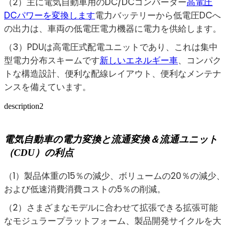
（2）主に電気自動車用のDC/DCコンバーター
高電圧
DCパワーを変換します
電力バッテリーから低電圧DCへ
の出力は、車両の低電圧電力機器に電力を供給します。
（3）PDUは高電圧式配電ユニットであり、これは集中
型電力分布スキームです
新しいエネルギー車
、コンパク
トな構造設計、便利な配線レイアウト、便利なメンテナ
ンスを備えています。
description2
電気自動車の電力変換と流通変換＆流通ユニット
（CDU）の利点
（1）製品体重の15％の減少、ボリュームの20％の減少、
および低速消費消費コストの5％の削減。
（2）さまざまなモデルに合わせて拡張できる拡張可能
なモジュラープラットフォーム、製品開発サイクルを大