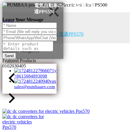
電気自動車のパワー変換と流
通PPS570
Leave Your Message
Home
Products
電気自動車のパワー変換と流通PPS570
Products Categories
Send
Featured Products
01
02
03
04
05
+8615084893098
sales@pumbaaev.com