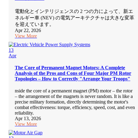
電動化とインテリジェンスの 2 つの力によって、新エ
ネルギー車 (NEV) の電気アーキテクチャは大きな変革
を迎えています。
Apr 22, 2026
View More
13
Apr
The Core of Permanent Magnet Motors: A Complete
Analysis of the Pros and Cons of Four Major PM Rotor
Topologies – How to Correctly "Arrange Your Troops"
nside the core of a permanent magnet (PM) motor – the rotor
– the arrangement of the magnets is never random. It is like a
precise military formation, directly determining the motor's
combat effectiveness: torque, efficiency, speed, cost, and even
reliability.
Apr 13, 2026
View More