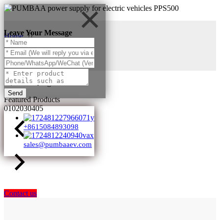
Leave Your Message
Home
Products
Products Categories
Send
Featured Products
01
02
03
04
05
+8615084893098
sales@pumbaaev.com
Contact us